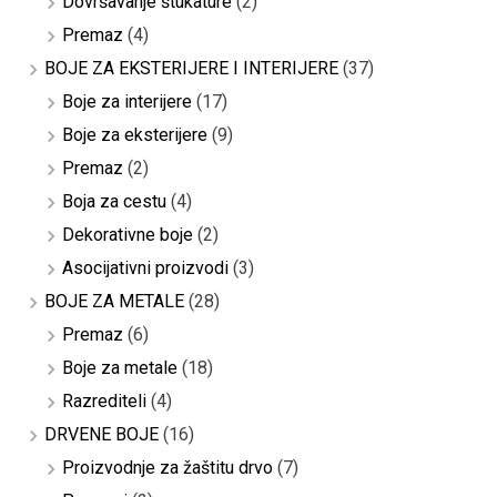
Dovršavanje štukature
(2)
Premaz
(4)
BOJE ZA EKSTERIJERE I INTERIJERE
(37)
Boje za interijere
(17)
Boje za eksterijere
(9)
Premaz
(2)
Boja za cestu
(4)
Dekorativne boje
(2)
Asocijativni proizvodi
(3)
BOJE ZA METALE
(28)
Premaz
(6)
Boje za metale
(18)
Razrediteli
(4)
DRVENE BOJE
(16)
Proizvodnje za žaštitu drvo
(7)