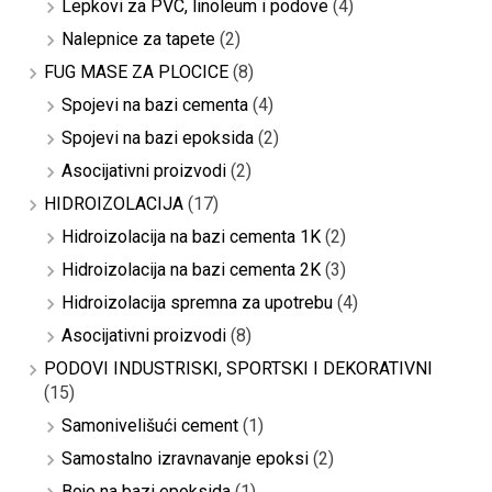
Lepkovi za PVC, linoleum i podove
(4)
Nalepnice za tapete
(2)
FUG MASE ZA PLOCICE
(8)
Spojevi na bazi cementa
(4)
Spojevi na bazi epoksida
(2)
Asocijativni proizvodi
(2)
HIDROIZOLACIJA
(17)
Hidroizolacija na bazi cementa 1K
(2)
Hidroizolacija na bazi cementa 2K
(3)
Hidroizolacija spremna za upotrebu
(4)
Asocijativni proizvodi
(8)
PODOVI INDUSTRISKI, SPORTSKI I DEKORATIVNI
(15)
Samonivelišući cement
(1)
Samostalno izravnavanje epoksi
(2)
Boje na bazi epoksida
(1)