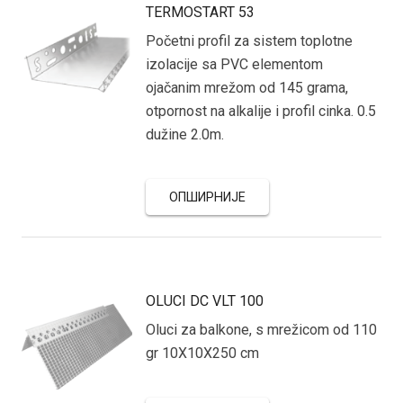
TERMOSTART 53
Početni profil za sistem toplotne
izolacije sa PVC elementom
ojačanim mrežom od 145 grama,
otpornost na alkalije i profil cinka. 0.5
dužine 2.0m.
ОПШИРНИЈЕ
OLUCI DC VLT 100
Oluci za balkone, s mrežicom od 110
gr 10X10X250 cm