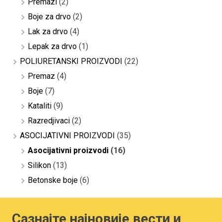
Premazi
(2)
Boje za drvo
(2)
Lak za drvo
(4)
Lepak za drvo
(1)
POLIURETANSKI PROIZVODI
(22)
Premaz
(4)
Boje
(7)
Kataliti
(9)
Razredjivaci
(2)
ASOCIJATIVNI PROIZVODI
(35)
Asocijativni proizvodi
(16)
Silikon
(13)
Betonske boje
(6)
Сазнајте најновије вести и