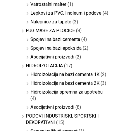
Vatrostalni malter
(1)
Lepkovi za PVC, linoleum i podove
(4)
Nalepnice za tapete
(2)
FUG MASE ZA PLOCICE
(8)
Spojevi na bazi cementa
(4)
Spojevi na bazi epoksida
(2)
Asocijativni proizvodi
(2)
HIDROIZOLACIJA
(17)
Hidroizolacija na bazi cementa 1K
(2)
Hidroizolacija na bazi cementa 2K
(3)
Hidroizolacija spremna za upotrebu
(4)
Asocijativni proizvodi
(8)
PODOVI INDUSTRISKI, SPORTSKI I
DEKORATIVNI
(15)