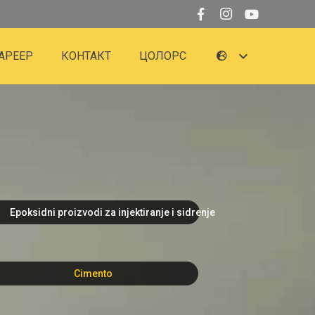
АРЕЕР
КОНТАКТ
ЦОЛОРС
Epoksidni proizvodi za injektiranje i sidrenje
Cimento