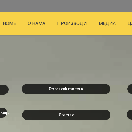
HOME
О НАМА
ПРОИЗВОДИ
МЕДИА
Ц
Popravak maltera
kcija
Premaz