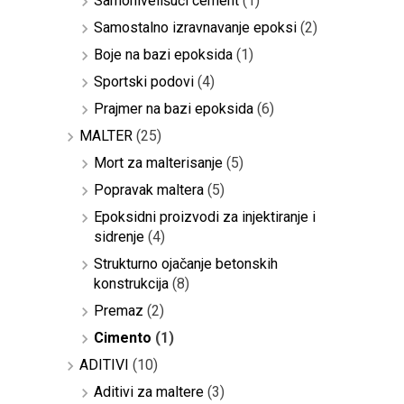
Samonivelišući cement
(1)
Samostalno izravnavanje epoksi
(2)
Boje na bazi epoksida
(1)
Sportski podovi
(4)
Prajmer na bazi epoksida
(6)
MALTER
(25)
Mort za malterisanje
(5)
Popravak maltera
(5)
Epoksidni proizvodi za injektiranje i
sidrenje
(4)
Strukturno ojačanje betonskih
konstrukcija
(8)
Premaz
(2)
Cimento
(1)
ADITIVI
(10)
Aditivi za maltere
(3)