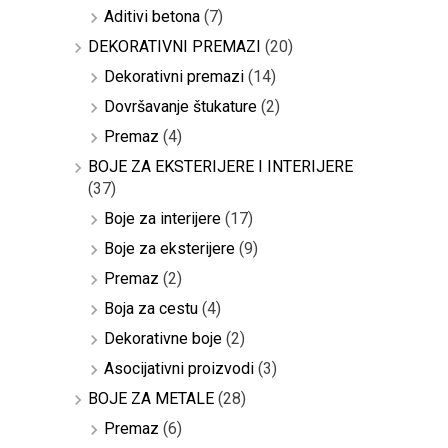
Aditivi betona
(7)
DEKORATIVNI PREMAZI
(20)
Dekorativni premazi
(14)
Dovršavanje štukature
(2)
Premaz
(4)
BOJE ZA EKSTERIJERE I INTERIJERE
(37)
Boje za interijere
(17)
Boje za eksterijere
(9)
Premaz
(2)
Boja za cestu
(4)
Dekorativne boje
(2)
Asocijativni proizvodi
(3)
BOJE ZA METALE
(28)
Premaz
(6)