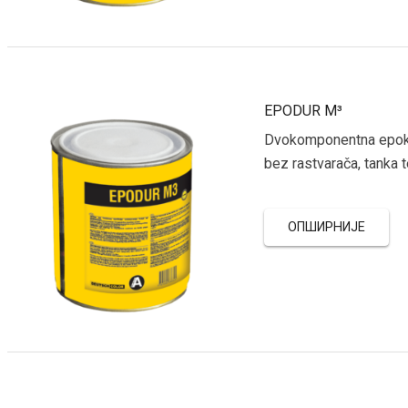
EPODUR M³
Dvokomponentna epoks
bez rastvarača, tanka t
ОПШИРНИЈЕ