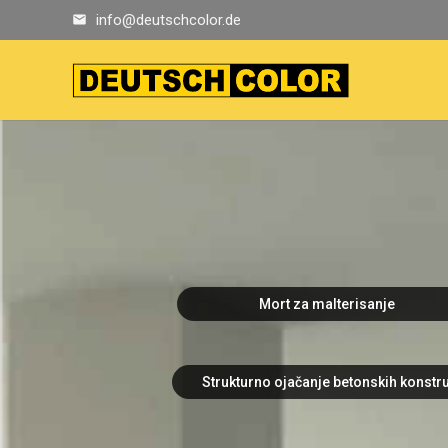
info@deutschcolor.de
email
Mort za malterisanje
Strukturno ojačanje betonskih konstru