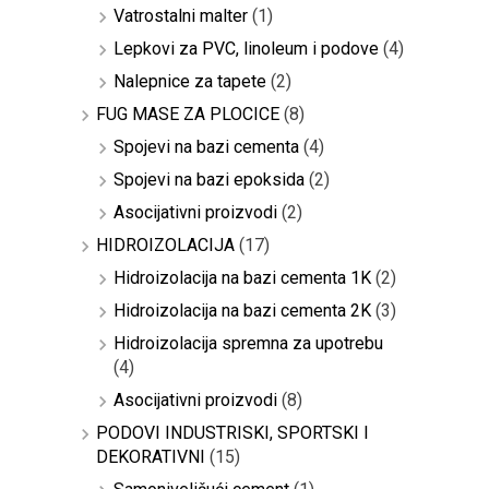
Vatrostalni malter
(1)
Lepkovi za PVC, linoleum i podove
(4)
Nalepnice za tapete
(2)
FUG MASE ZA PLOCICE
(8)
Spojevi na bazi cementa
(4)
Spojevi na bazi epoksida
(2)
Asocijativni proizvodi
(2)
HIDROIZOLACIJA
(17)
Hidroizolacija na bazi cementa 1K
(2)
Hidroizolacija na bazi cementa 2K
(3)
Hidroizolacija spremna za upotrebu
(4)
Asocijativni proizvodi
(8)
PODOVI INDUSTRISKI, SPORTSKI I
DEKORATIVNI
(15)