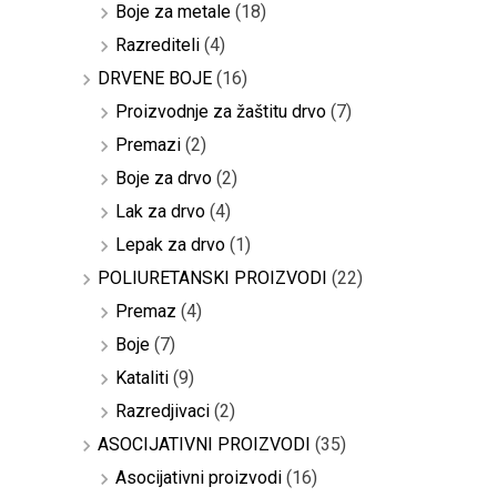
Boje za metale
(18)
Razrediteli
(4)
DRVENE BOJE
(16)
Proizvodnje za žaštitu drvo
(7)
Premazi
(2)
Boje za drvo
(2)
Lak za drvo
(4)
Lepak za drvo
(1)
POLIURETANSKI PROIZVODI
(22)
Premaz
(4)
Boje
(7)
Kataliti
(9)
Razredjivaci
(2)
ASOCIJATIVNI PROIZVODI
(35)
Asocijativni proizvodi
(16)