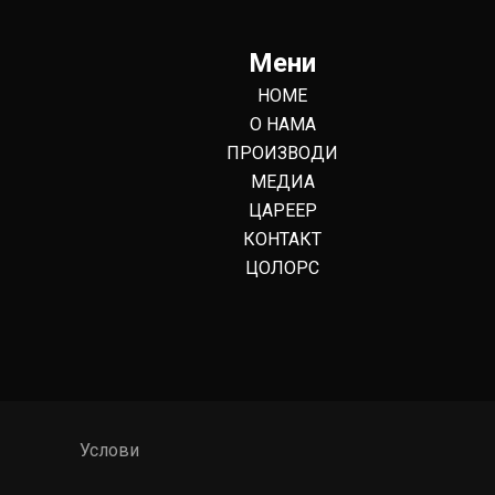
Мени
HOME
О НАМА
ПРОИЗВОДИ
МЕДИА
ЦАРЕЕР
КОНТАКТ
ЦОЛОРС
Услови