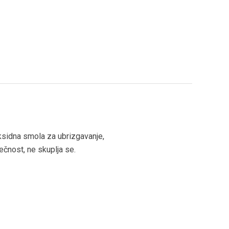
idna smola za ubrizgavanje,
ečnost, ne skuplja se.