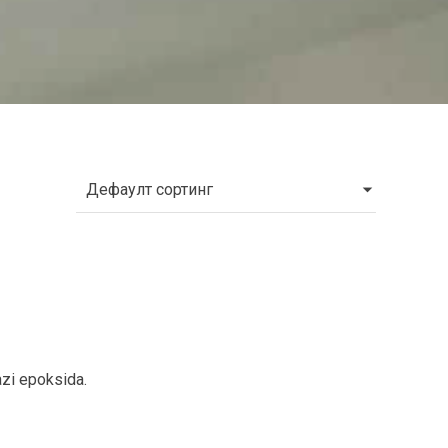
azi epoksida.