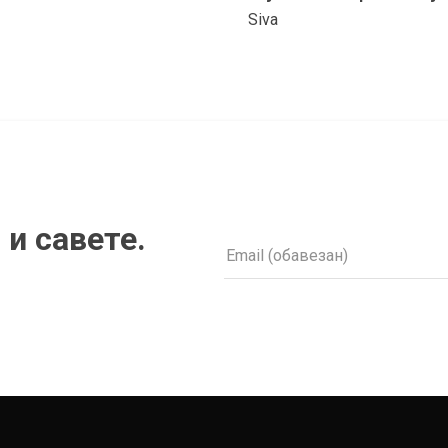
Siva
 и савете.