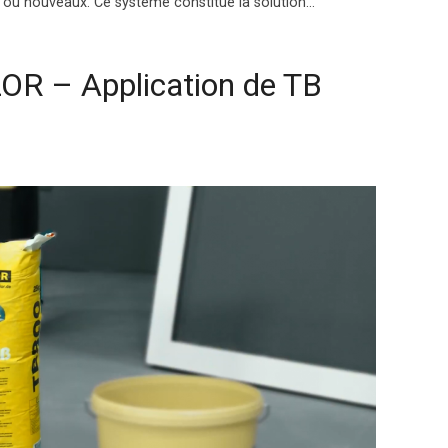
s ou nouveaux. Ce système constitue la solution…
 – Application de TB