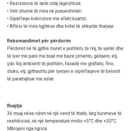
• Rezistencë të lartë ndaj lagështisë
• Veti shumë të mira në punueshmëri
• Sipërfaqe kokrrizore me efekt kuartzi
• Aftësi të mira ngjitëse dhe kohë të shkurtër tharjeje
Rekomandimet për përdorim
Përdoret në të gjithë muret e jashtëm, të rinj, të vjetër dhe
të lyer më parë me bojë me bazë çimento, gëlqere, etj,
çdo lloj ambienti të jashtëm, fasadë me grafiato, fino,
stuko, etj, gjithashtu për lyerjen e sipërfaqeve të betonit
të paratrajtuar me astar.
Ruajtja
36 muaj nëse ruhet në një vend të thatë, larg burimeve të
nxehtësisë, në një temperaturë midis +5°C dhe +30°C.
Mbrojeni nga ngrica.