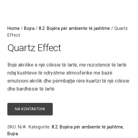
Home
/
Bojra
/
8.2. Bojëra për ambiente të jashtme
/ Quartz
Effect
Quartz Effect
Bojë akrilike e një cilësie të lartë, me rezistencë të lartë
ndaj kushteve të ndryshme atmosferike me bazë
emulsioni akrilik dhe përmbajtje rëre kuartzi të një cilësie
dhe bardhësie të lartë
SKU:
N/A
Kategorite:
8.2. Bojëra për ambiente të jashtme
,
Bojra