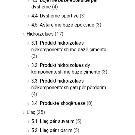
4.3. Bojë me bazë epokside për
dysheme
(4)
4.4. Dysheme sportive
(3)
4.5. Astarë me bazë epokside
(3)
Hidroizolues
(17)
3.1. Produkt hidroizolues
njëkomponentësh me bazë çimento
(2)
3.2. Produkt hidroizolues dy
komponentësh me bazë çimento
(3)
3.3. Produkt hidroizolues
njëkomponentësh gati për përdorim
(4)
3.4. Produkte shoqëruese
(8)
Llaç
(25)
5.1. Llaç për suvatim
(5)
5.2. Llaç për riparim
(5)