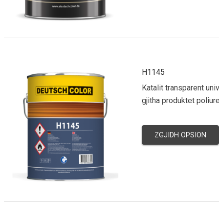
H1145
Katalit transparent univ
gjitha produktet poliur
ZGJIDH OPSION