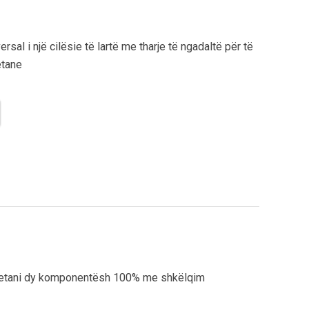
ersal i një cilësie të lartë me tharje të ngadaltë për të
etane
uretani dy komponentësh 100% me shkëlqim