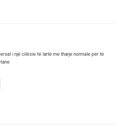
ersal i një cilësie të lartë me tharje normale për të
etane