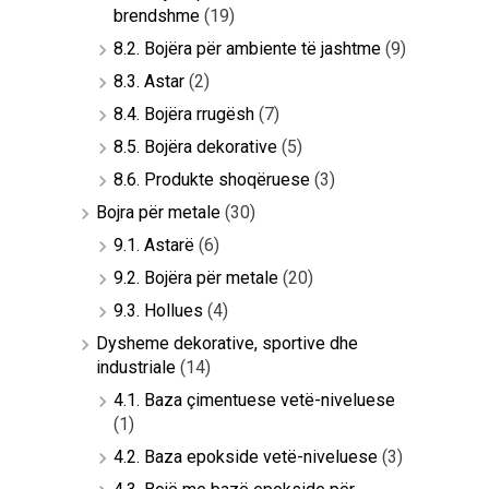
brendshme
(19)
8.2. Bojëra për ambiente të jashtme
(9)
8.3. Astar
(2)
8.4. Bojëra rrugësh
(7)
8.5. Bojëra dekorative
(5)
8.6. Produkte shoqëruese
(3)
Bojra për metale
(30)
9.1. Astarë
(6)
9.2. Bojëra për metale
(20)
9.3. Hollues
(4)
Dysheme dekorative, sportive dhe
industriale
(14)
4.1. Baza çimentuese vetë-niveluese
(1)
4.2. Baza epokside vetë-niveluese
(3)