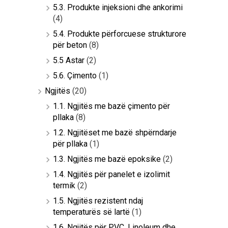
5.3. Produkte injeksioni dhe ankorimi
(4)
5.4. Produkte përforcuese strukturore
për beton
(8)
5.5 Astar
(2)
5.6. Çimento
(1)
Ngjitës
(20)
1.1. Ngjitës me bazë çimento për
pllaka
(8)
1.2. Ngjitëset me bazë shpërndarje
për pllaka
(1)
1.3. Ngjitës me bazë epoksike
(2)
1.4. Ngjitës për panelet e izolimit
termik
(2)
1.5. Ngjitës rezistent ndaj
temperaturës së lartë
(1)
1.6. Ngjitës për PVC, Linoleum dhe