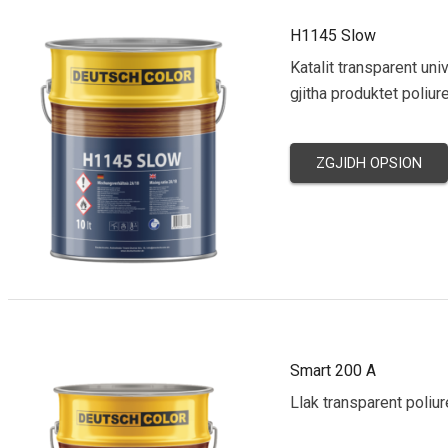
H1145 Slow
Katalit transparent univ
gjitha produktet poliur
ZGJIDH OPSION
Smart 200 A
Llak transparent poli