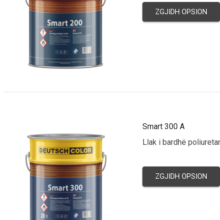
ZGJIDH OPSION
Smart 300 A
Llak i bardhë poliure
ZGJIDH OPSION