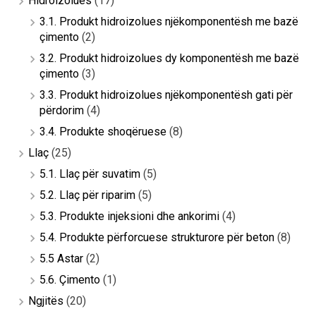
Hidroizolues
(17)
3.1. Produkt hidroizolues njëkomponentësh me bazë
çimento
(2)
3.2. Produkt hidroizolues dy komponentësh me bazë
çimento
(3)
3.3. Produkt hidroizolues njëkomponentësh gati për
përdorim
(4)
3.4. Produkte shoqëruese
(8)
Llaç
(25)
5.1. Llaç për suvatim
(5)
5.2. Llaç për riparim
(5)
5.3. Produkte injeksioni dhe ankorimi
(4)
5.4. Produkte përforcuese strukturore për beton
(8)
5.5 Astar
(2)
5.6. Çimento
(1)
Ngjitës
(20)