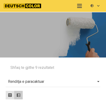
Shfaq te gjithe 9 rezultatet