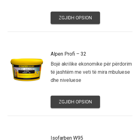
ZGJIDH OPSION
Alpen Profi – 32
Bojë akrilike ekonomike për përdorim
të jashtëm me veti të mira mbuluese
dhe niveluese
ZGJIDH OPSION
Isofarben W95