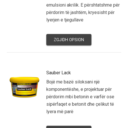
emulsioni akrilik. E përshtatshme për
përdorim të jashtëm, kryesisht për
lyerjen e tjegullave
ZGJIDH OPSION
Sauber Lack
Bojë me bazë siloksani një
komponentëshe, e projektuar për
përdorim mbi betonin e varfër ose
sipërfaqet e betonit dhe çelikut të
lyera më parë