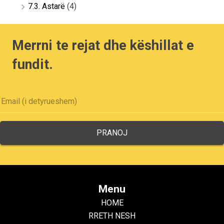
7.3. Astarë
(4)
Merrni te rejat dhe këshillat e
fundit.
Menu
HOME
RRETH NESH