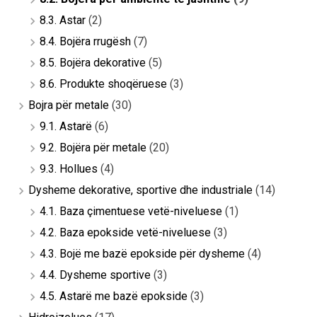
8.3. Astar
(2)
8.4. Bojëra rrugësh
(7)
8.5. Bojëra dekorative
(5)
8.6. Produkte shoqëruese
(3)
Bojra për metale
(30)
9.1. Astarë
(6)
9.2. Bojëra për metale
(20)
9.3. Hollues
(4)
Dysheme dekorative, sportive dhe industriale
(14)
4.1. Baza çimentuese vetë-niveluese
(1)
4.2. Baza epokside vetë-niveluese
(3)
4.3. Bojë me bazë epokside për dysheme
(4)
4.4. Dysheme sportive
(3)
4.5. Astarë me bazë epokside
(3)