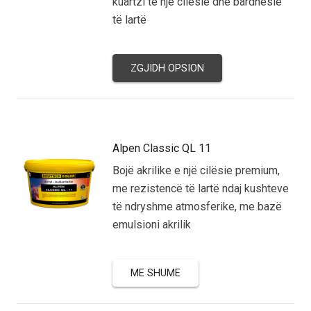
kuartzi të një cilësie dhe bardhësie
të lartë
ZGJIDH OPSION
Alpen Classic QL 11
Bojë akrilike e një cilësie premium,
me rezistencë të lartë ndaj kushteve
të ndryshme atmosferike, me bazë
emulsioni akrilik
ME SHUME