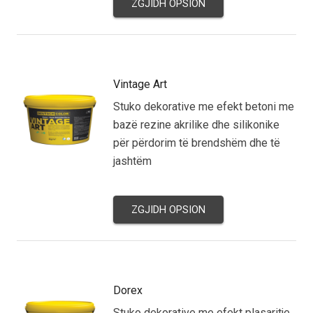
ZGJIDH OPSION
Vintage Art
Stuko dekorative me efekt betoni me
bazë rezine akrilike dhe silikonike
për përdorim të brendshëm dhe të
jashtëm
ZGJIDH OPSION
Dorex
Stuko dekorative me efekt plasaritje