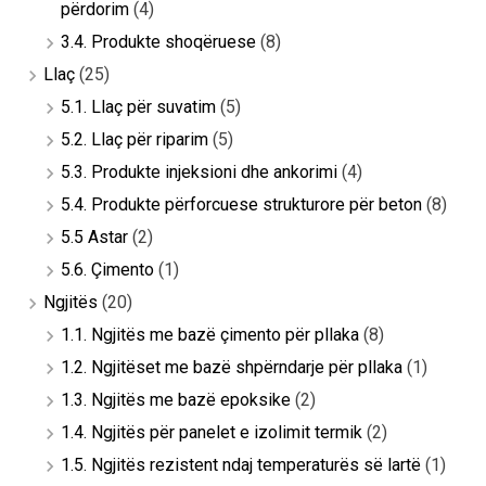
përdorim
(4)
3.4. Produkte shoqëruese
(8)
Llaç
(25)
5.1. Llaç për suvatim
(5)
5.2. Llaç për riparim
(5)
5.3. Produkte injeksioni dhe ankorimi
(4)
5.4. Produkte përforcuese strukturore për beton
(8)
5.5 Astar
(2)
5.6. Çimento
(1)
Ngjitës
(20)
1.1. Ngjitës me bazë çimento për pllaka
(8)
1.2. Ngjitëset me bazë shpërndarje për pllaka
(1)
1.3. Ngjitës me bazë epoksike
(2)
1.4. Ngjitës për panelet e izolimit termik
(2)
1.5. Ngjitës rezistent ndaj temperaturës së lartë
(1)