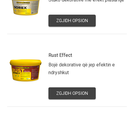
ZGJIDH OPSION
Rust Effect
Bojë dekorative që jep efektin e
ndryshkut
ZGJIDH OPSION