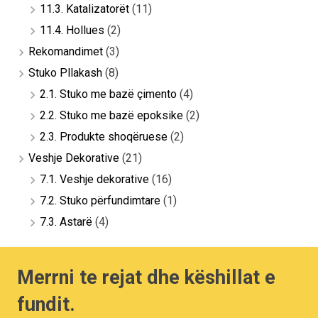
11.3. Katalizatorët
(11)
11.4. Hollues
(2)
Rekomandimet
(3)
Stuko Pllakash
(8)
2.1. Stuko me bazë çimento
(4)
2.2. Stuko me bazë epoksike
(2)
2.3. Produkte shoqëruese
(2)
Veshje Dekorative
(21)
7.1. Veshje dekorative
(16)
7.2. Stuko përfundimtare
(1)
7.3. Astarë
(4)
Merrni te rejat dhe këshillat e
fundit.