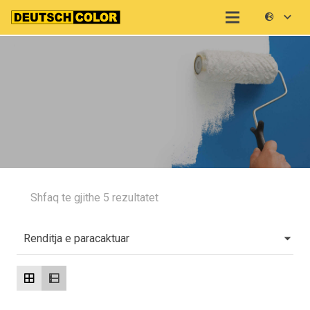
Shfaq te gjithe 5 rezultatet