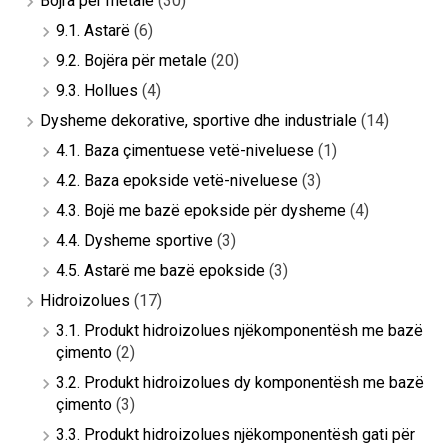
Bojra për metale
(30)
9.1. Astarë
(6)
9.2. Bojëra për metale
(20)
9.3. Hollues
(4)
Dysheme dekorative, sportive dhe industriale
(14)
4.1. Baza çimentuese vetë-niveluese
(1)
4.2. Baza epokside vetë-niveluese
(3)
4.3. Bojë me bazë epokside për dysheme
(4)
4.4. Dysheme sportive
(3)
4.5. Astarë me bazë epokside
(3)
Hidroizolues
(17)
3.1. Produkt hidroizolues njëkomponentësh me bazë
çimento
(2)
3.2. Produkt hidroizolues dy komponentësh me bazë
çimento
(3)
3.3. Produkt hidroizolues njëkomponentësh gati për