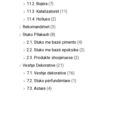
11.2. Bojëra
(7)
11.3. Katalizatorët
(11)
11.4. Hollues
(2)
Rekomandimet
(3)
Stuko Pllakash
(8)
2.1. Stuko me bazë çimento
(4)
2.2. Stuko me bazë epoksike
(2)
2.3. Produkte shoqëruese
(2)
Veshje Dekorative
(21)
7.1. Veshje dekorative
(16)
7.2. Stuko përfundimtare
(1)
7.3. Astarë
(4)