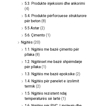
5.3. Produkte injeksioni dhe ankorimi
(4)
5.4. Produkte përforcuese strukturore
për beton
(8)
5.5 Astar
(2)
5.6. Çimento
(1)
Ngjitës
(20)
1.1. Ngjitës me bazë çimento për
pllaka
(8)
1.2. Ngjitëset me bazë shpërndarje
për pllaka
(1)
1.3. Ngjitës me bazë epoksike
(2)
1.4. Ngjitës për panelet e izolimit
termik
(2)
1.5. Ngjitës rezistent ndaj
temperaturës së lartë
(1)
1.6. Ngjitës për PVC, Linoleum dhe