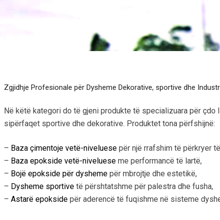
Zgjidhje Profesionale për Dysheme Dekorative, sportive dhe Industr
Në këtë kategori do të gjeni produkte të specializuara për çdo 
sipërfaqet sportive dhe dekorative. Produktet tona përfshijnë:
–
Baza çimentoje vetë-niveluese
për një rrafshim të përkryer t
–
Baza epokside vetë-niveluese
me performancë të lartë,
–
Bojë epokside për dysheme
për mbrojtje dhe estetikë,
–
Dysheme sportive
të përshtatshme për palestra dhe fusha,
–
Astarë epokside
për aderencë të fuqishme në sisteme dys