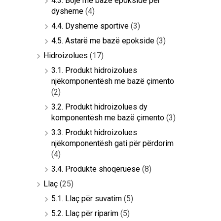
4.3. Bojë me bazë epokside për
dysheme
(4)
4.4. Dysheme sportive
(3)
4.5. Astarë me bazë epokside
(3)
Hidroizolues
(17)
3.1. Produkt hidroizolues
njëkomponentësh me bazë çimento
(2)
3.2. Produkt hidroizolues dy
komponentësh me bazë çimento
(3)
3.3. Produkt hidroizolues
njëkomponentësh gati për përdorim
(4)
3.4. Produkte shoqëruese
(8)
Llaç
(25)
5.1. Llaç për suvatim
(5)
5.2. Llaç për riparim
(5)