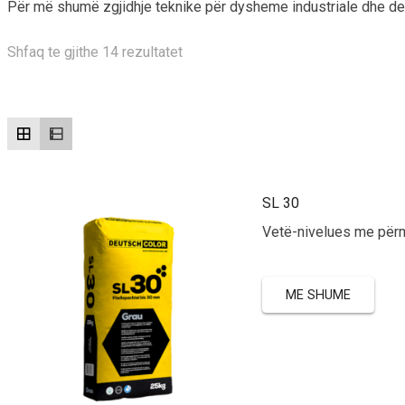
Për më shumë zgjidhje teknike për dysheme industriale dhe dek
Shfaq te gjithe 14 rezultatet
SL 30
Vetë-nivelues me përmb
ME SHUME