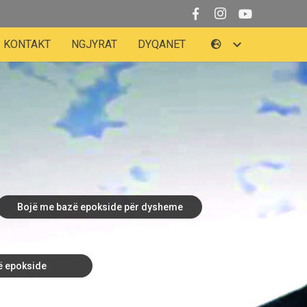
KONTAKT
NGJYRAT
DYQANET
Bojë me bazë epokside për dysheme
ë epokside