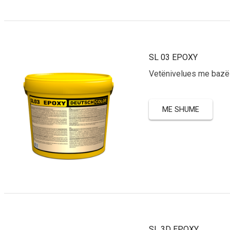
SL 03 EPOXY
Vetënivelues me bazë
ME SHUME
SL 3D EPOXY