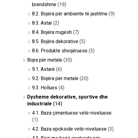
brendshme
(19)
8.2. Bojëra për ambiente të jashtme
(9)
8.3. Astar
(2)
8.4. Bojëra rrugësh
(7)
8.5. Bojëra dekorative
(5)
8.6. Produkte shoqëruese
(3)
Bojra për metale
(30)
9.1. Astarë
(6)
9.2. Bojëra për metale
(20)
9.3. Hollues
(4)
Dysheme dekorative, sportive dhe
industriale
(14)
4.1. Baza çimentuese vetë-niveluese
(1)
4.2. Baza epokside vetë-niveluese
(3)