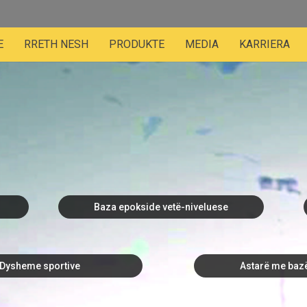
E
RRETH NESH
PRODUKTE
MEDIA
KARRIERA
Baza epokside vetë-niveluese
Dysheme sportive
Astarë me baz