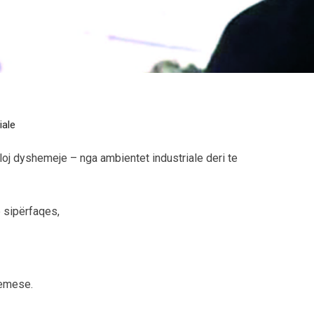
iale
lloj dyshemeje – nga ambientet industriale deri te
ë sipërfaqes,
hemese.