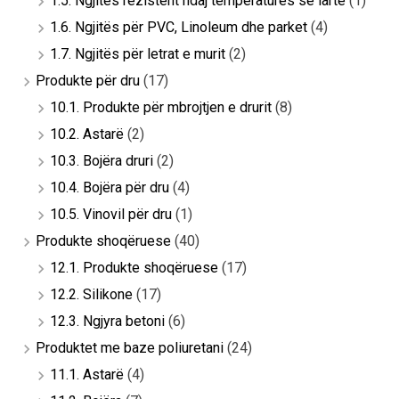
1.5. Ngjitës rezistent ndaj temperaturës së lartë
(1)
1.6. Ngjitës për PVC, Linoleum dhe parket
(4)
1.7. Ngjitës për letrat e murit
(2)
Produkte për dru
(17)
10.1. Produkte për mbrojtjen e drurit
(8)
10.2. Astarë
(2)
10.3. Bojëra druri
(2)
10.4. Bojëra për dru
(4)
10.5. Vinovil për dru
(1)
Produkte shoqëruese
(40)
12.1. Produkte shoqëruese
(17)
12.2. Silikone
(17)
12.3. Ngjyra betoni
(6)
Produktet me baze poliuretani
(24)
11.1. Astarë
(4)