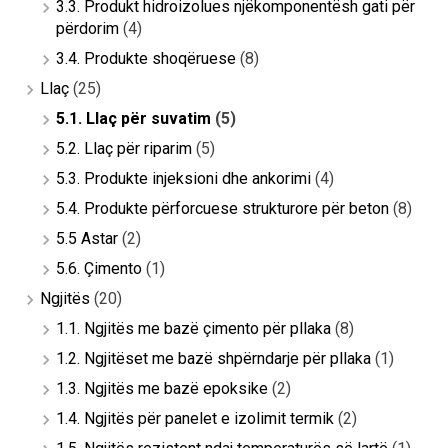
3.3. Produkt hidroizolues njëkomponentësh gati për
përdorim
(4)
3.4. Produkte shoqëruese
(8)
Llaç
(25)
5.1. Llaç për suvatim
(5)
5.2. Llaç për riparim
(5)
5.3. Produkte injeksioni dhe ankorimi
(4)
5.4. Produkte përforcuese strukturore për beton
(8)
5.5 Astar
(2)
5.6. Çimento
(1)
Ngjitës
(20)
1.1. Ngjitës me bazë çimento për pllaka
(8)
1.2. Ngjitëset me bazë shpërndarje për pllaka
(1)
1.3. Ngjitës me bazë epoksike
(2)
1.4. Ngjitës për panelet e izolimit termik
(2)