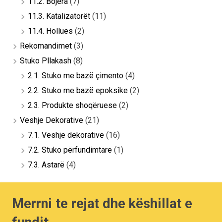
11.2. Bojëra
(7)
11.3. Katalizatorët
(11)
11.4. Hollues
(2)
Rekomandimet
(3)
Stuko Pllakash
(8)
2.1. Stuko me bazë çimento
(4)
2.2. Stuko me bazë epoksike
(2)
2.3. Produkte shoqëruese
(2)
Veshje Dekorative
(21)
7.1. Veshje dekorative
(16)
7.2. Stuko përfundimtare
(1)
7.3. Astarë
(4)
Merrni te rejat dhe këshillat e