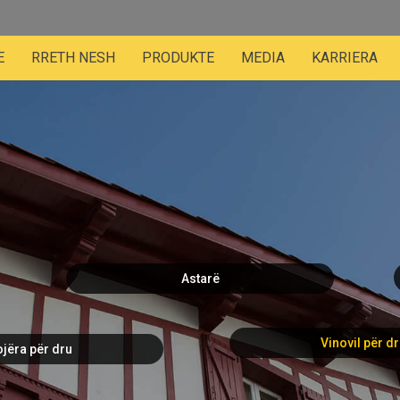
E
RRETH NESH
PRODUKTE
MEDIA
KARRIERA
Astarë
Vinovil për d
jëra për dru