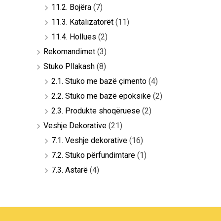
11.2. Bojëra
(7)
11.3. Katalizatorët
(11)
11.4. Hollues
(2)
Rekomandimet
(3)
Stuko Pllakash
(8)
2.1. Stuko me bazë çimento
(4)
2.2. Stuko me bazë epoksike
(2)
2.3. Produkte shoqëruese
(2)
Veshje Dekorative
(21)
7.1. Veshje dekorative
(16)
7.2. Stuko përfundimtare
(1)
7.3. Astarë
(4)