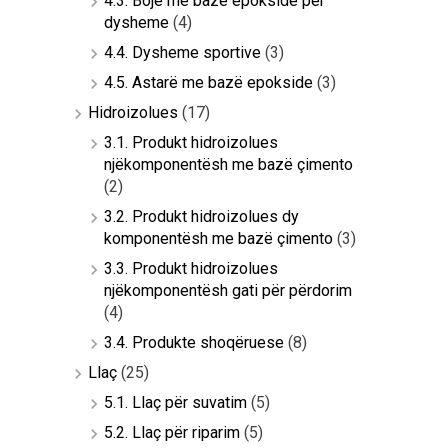
4.3. Bojë me bazë epokside për
dysheme
(4)
4.4. Dysheme sportive
(3)
4.5. Astarë me bazë epokside
(3)
Hidroizolues
(17)
3.1. Produkt hidroizolues
njëkomponentësh me bazë çimento
(2)
3.2. Produkt hidroizolues dy
komponentësh me bazë çimento
(3)
3.3. Produkt hidroizolues
njëkomponentësh gati për përdorim
(4)
3.4. Produkte shoqëruese
(8)
Llaç
(25)
5.1. Llaç për suvatim
(5)
5.2. Llaç për riparim
(5)