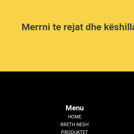
Merrni te rejat dhe këshill
Menu
HOME
RRETH NESH
PRODUKTET