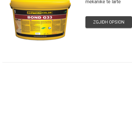
mekanike të lartë
ZGJIDH OPSION