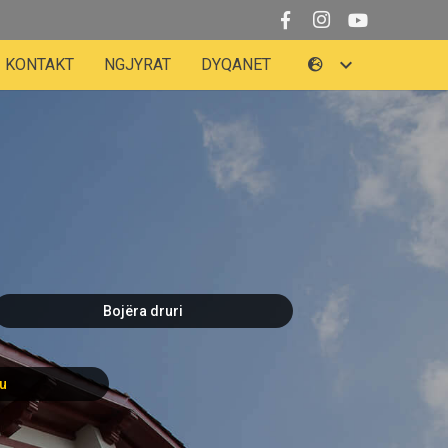
KONTAKT
NGJYRAT
DYQANET
Bojëra druri
ru