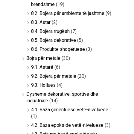
brendshme
(19)
8.2. Bojëra për ambiente të jashtme
(9)
8.3. Astar
(2)
8.4. Bojëra rrugësh
(7)
8.5. Bojëra dekorative
(5)
8.6. Produkte shoqëruese
(3)
Bojra për metale
(30)
9.1. Astarë
(6)
9.2. Bojëra për metale
(20)
9.3. Hollues
(4)
Dysheme dekorative, sportive dhe
industriale
(14)
4.1. Baza çimentuese vetë-niveluese
(1)
4.2. Baza epokside vetë-niveluese
(3)