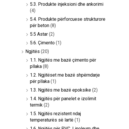
5.3. Produkte injeksioni dhe ankorimi
(4)
5.4. Produkte përforcuese strukturore
për beton
(8)
5.5 Astar
(2)
5.6. Çimento
(1)
Ngjitës
(20)
1.1. Ngjitës me bazë çimento për
pllaka
(8)
1.2. Ngjitëset me bazë shpërndarje
për pllaka
(1)
1.3. Ngjitës me bazë epoksike
(2)
1.4. Ngjitës për panelet e izolimit
termik
(2)
1.5. Ngjitës rezistent ndaj
temperaturës së lartë
(1)
1.6. Ngjitës për PVC, Linoleum dhe