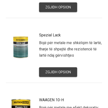
ZGJIDH OPSION
Spezial Lack
Bojë për metale me shkëlqim të lartë,
tharje të shpejtë dhe rezistencë të
lartë ndaj gërvishtjes
ZGJIDH OPSION
WAAGEN 10-H
Bojë për metale me efekt dekorativ