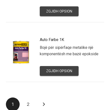
ZGJIDH OPSION
Auto Farbe 1K
Bojë për sipërfaqe metalike një
komponentësh me bazë epokside
ZGJIDH OPSION
Posts
1
2