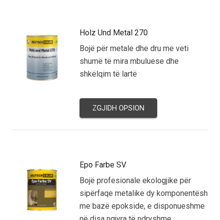
Holz Und Metal 270
Bojë për metale dhe dru me veti
shumë të mira mbuluese dhe
shkëlqim të lartë
ZGJIDH OPSION
Epo Farbe SV
Bojë profesionale ekologjike për
sipërfaqe metalike dy komponentësh
me bazë epokside, e disponueshme
në disa ngjyra të ndryshme.