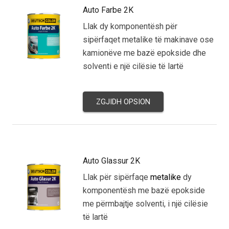
Auto Farbe 2K
Llak dy komponentësh për
sipërfaqet metalike të makinave ose
kamionëve me bazë epokside dhe
solventi e një cilësie të lartë
ZGJIDH OPSION
Auto Glassur 2K
Llak për sipërfaqe
metalike
dy
komponentësh me bazë epokside
me përmbajtje solventi, i një cilësie
të lartë