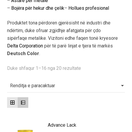
–
Astarë për metale
–
Bojëra për hekur dhe çelik
–
Hollues profesional
Produktet tona përdoren gjerësisht në industri dhe
ndërtim, duke ofruar zgjidhje afatgjata për çdo
sipërfaqe metalike. Vizitoni edhe faqen tonë kryesore
Delta Corporation
për të parë linjat e tjera të markës
Deutsch Color
.
Duke shfaqur 1–16 nga 20 rezultate
Advance Lack