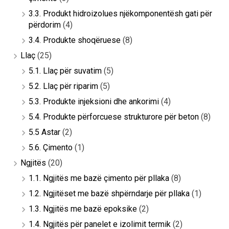
3.3. Produkt hidroizolues njëkomponentësh gati për
përdorim
(4)
3.4. Produkte shoqëruese
(8)
Llaç
(25)
5.1. Llaç për suvatim
(5)
5.2. Llaç për riparim
(5)
5.3. Produkte injeksioni dhe ankorimi
(4)
5.4. Produkte përforcuese strukturore për beton
(8)
5.5 Astar
(2)
5.6. Çimento
(1)
Ngjitës
(20)
1.1. Ngjitës me bazë çimento për pllaka
(8)
1.2. Ngjitëset me bazë shpërndarje për pllaka
(1)
1.3. Ngjitës me bazë epoksike
(2)
1.4. Ngjitës për panelet e izolimit termik
(2)