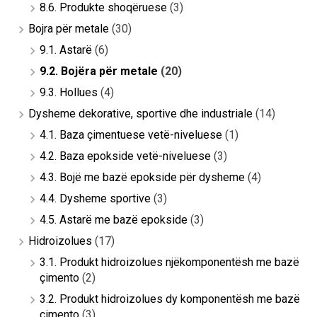
8.6. Produkte shoqëruese
(3)
Bojra për metale
(30)
9.1. Astarë
(6)
9.2. Bojëra për metale
(20)
9.3. Hollues
(4)
Dysheme dekorative, sportive dhe industriale
(14)
4.1. Baza çimentuese vetë-niveluese
(1)
4.2. Baza epokside vetë-niveluese
(3)
4.3. Bojë me bazë epokside për dysheme
(4)
4.4. Dysheme sportive
(3)
4.5. Astarë me bazë epokside
(3)
Hidroizolues
(17)
3.1. Produkt hidroizolues njëkomponentësh me bazë
çimento
(2)
3.2. Produkt hidroizolues dy komponentësh me bazë
çimento
(3)