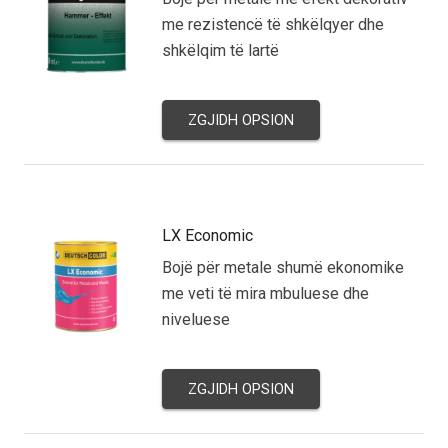
me rezistencë të shkëlqyer dhe
shkëlqim të lartë
ZGJIDH OPSION
LX Economic
Bojë për metale shumë ekonomike
me veti të mira mbuluese dhe
niveluese
ZGJIDH OPSION