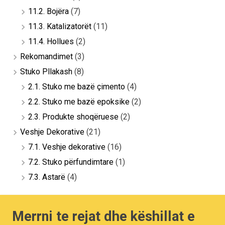
11.2. Bojëra
(7)
11.3. Katalizatorët
(11)
11.4. Hollues
(2)
Rekomandimet
(3)
Stuko Pllakash
(8)
2.1. Stuko me bazë çimento
(4)
2.2. Stuko me bazë epoksike
(2)
2.3. Produkte shoqëruese
(2)
Veshje Dekorative
(21)
7.1. Veshje dekorative
(16)
7.2. Stuko përfundimtare
(1)
7.3. Astarë
(4)
Merrni te rejat dhe këshillat e