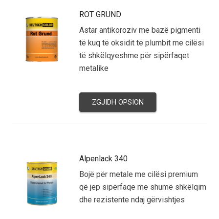
ROT GRUND
Astar antikoroziv me bazë pigmenti
të kuq të oksidit të plumbit me cilësi
të shkëlqyeshme për sipërfaqet
metalike
ZGJIDH OPSION
Alpenlack 340
Bojë për metale me cilësi premium
që jep sipërfaqe me shumë shkëlqim
dhe rezistente ndaj gërvishtjes