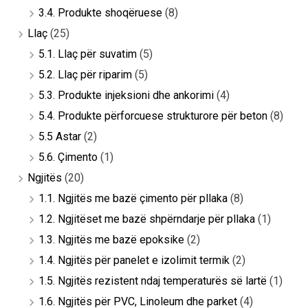
3.4. Produkte shoqëruese
(8)
Llaç
(25)
5.1. Llaç për suvatim
(5)
5.2. Llaç për riparim
(5)
5.3. Produkte injeksioni dhe ankorimi
(4)
5.4. Produkte përforcuese strukturore për beton
(8)
5.5 Astar
(2)
5.6. Çimento
(1)
Ngjitës
(20)
1.1. Ngjitës me bazë çimento për pllaka
(8)
1.2. Ngjitëset me bazë shpërndarje për pllaka
(1)
1.3. Ngjitës me bazë epoksike
(2)
1.4. Ngjitës për panelet e izolimit termik
(2)
1.5. Ngjitës rezistent ndaj temperaturës së lartë
(1)
1.6. Ngjitës për PVC, Linoleum dhe parket
(4)